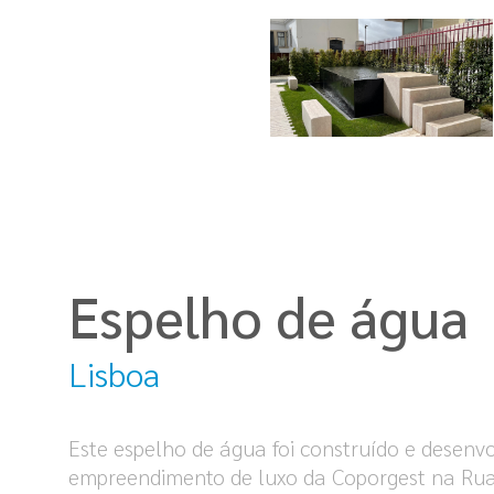
Espelho de água
Lisboa
Este espelho de água foi construído e desenv
empreendimento de luxo da Coporgest na Rua