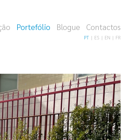
ção
Portefólio
Blogue
Contactos
PT
ES
EN
FR