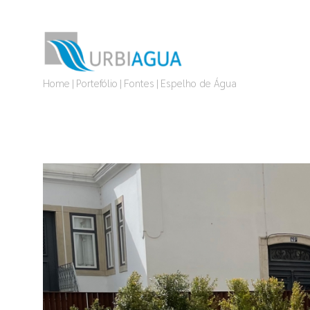
Este site utiliza cookies para melhorar a sua 
Para que servem?
Aceito
Home
Portefólio
Fontes
Espelho de Água